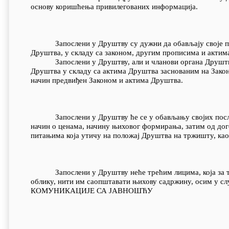
основу коришћења привилегованих информација.
Запослени у Друштву су дужни да обављају своје посл
Друштва, у складу са законом, другим прописима и актим
Запослени у Друштву, али и чланови органа Друштва и 
Друштва у складу са актима Друштва заснованим на Закон
начин предвиђен Законом и актима Друштва.
Запослени у Друштву ће се у обављању својих послова
начин о ценама, начину њиховог формирања, затим од дог
питањима која утичу на положај Друштва на тржишту, ка
Запослени у Друштву неће трећим лицима, која за то 
облику, нити им саопштавати њихову садржину, осим у с
КОМУНИКАЦИЈЕ СА ЈАВНОШЋУ