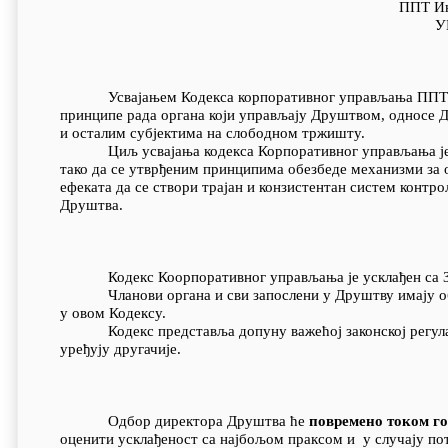
ППТ Ин
У
Усвајањем Кодекса корпоративног управљања ППТ Инж
принципе рада органа који управљају Друштвом, односе 
и осталим субјектима на слободном тржишту.
Циљ усвајања кодекса Корпоративног управљања је по
тако да се утврђеним принципима обезбеде механизми за 
ефеката да се створи трајан и конзистентан систем контр
Друштва.
Кодекс Коорпоративног управљања је усклађен са За
Чланови органа и сви запослени у Друштву имају оба
у овом Кодексу.
Кодекс представља допуну важећој законској регулатив
уређују другачије.
Одбор директора Друштва ће
повремено током г
оценити усклађеност са најбољом праксом и у случају пот