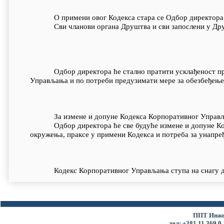
О примени овог Кодекса стара се Одбор директора
Сви чланови органа Друштва и сви запослени у Друштв
Одбор директора ће стално пратити усклађеност прак
Управљања и по потреби предузимати мере за обезбеђење
За измене и допуне Кодекса Корпоративног Управљањ
Одбор директора ће све будуће измене и допуне Коде
окружења, праксе у примени Кодекса и потреба за унап
Кодекс Корпоративног Управљања ступа на снагу д
Кодекс Корпоративног Управљања објављује се на И
ПРЕДСЕДН
ППТ Инжењ
тел: +381 11 369 0 