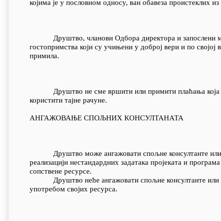
којима је у пословном односу, ван обавеза проистеклих из
Друштво, чланови Одбора директора и запослени могу 
гостопримства који су учињени у доброј вери и по својој 
примила.
Друштво не сме вршити или примити плаћања која нису
користити тајне рачуне.
АНГАЖОВАЊЕ СПОЉНИХ КОНСУЛТАНАТА
Друштво може ангажовати спољне консултанте или саве
реализацији нестандардних задатака пројеката и програма 
сопствене ресурсе.
Друштво неће ангажовати спољне консултанте или саве
употребом својих ресурса.