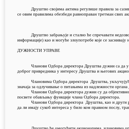
Друштво својима актима регулише правила за сазивање
се овим правилима обезбеди равноправан третман свих ак
Друштво забрањује и стално ће спречавати недозвољен
информације) као и могуће злоупотребе које се заснивају
ДУЖНОСТИ УПРАВЕ
Чланови Одбора директора Друштва дужни са да у обав
доброг привредника у интересу Друштва и његових акцио
Члановима Одбора директора Друштва, укључујући и 
значаја за одлучивање о питањима из надлежности органа
Чланови Одбора директора дужни су да објективно и с
посвете обављању функције члана Одбора директора.
Чланови Одбора директора Друштва, као и други руко
да ли имају сукоб интереса у било ком правном послу, тр
Друштво ће омогућити акционарима, члановима органа