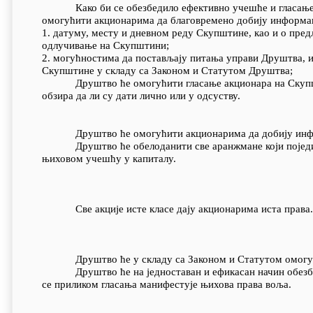
Како би се обезбедило ефективно учешће и гласање а
омогућити акционарима да благовремено добију информац
1. датуму, месту и дневном реду Скупштине, као и о пред
одлучивање на Скупштини;
2. могућностима да постављају питања управи Друштва, и
Скупштине у складу са Законом и Статутом Друштва;
Друштво ће омогућити гласање акционара на Скупштини 
обзира да ли су дати лично или у одсуству.
Друштво ће омогућити акционарима да добију информ
Друштво ће обелоданити све аранжмане који појединим
њиховом учешћу у капиталу.
Све акције исте класе дају акционарима иста права.
Друштво ће у складу са Законом и Статутом омогућит
Друштво ће на једноставан и ефикасан начин обезбедит
се приликом гласања манифестује њихова права воља.