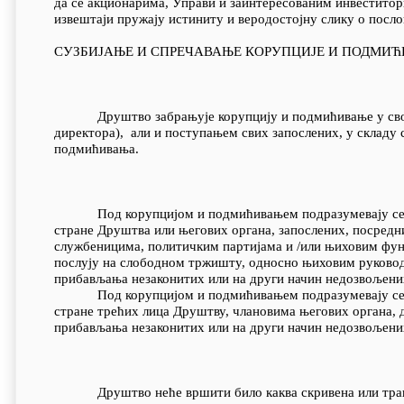
да се акционарима, Управи и заинтересованим инвеститор
извештаји пружају истиниту и веродостојну слику о посл
СУЗБИЈАЊЕ И СПРЕЧАВАЊЕ КОРУПЦИЈЕ И ПОДМИ
Друштво забрањује корупцију и подмићивање у свом по
директора), али и поступањем свих запослених, у складу
подмићивања.
Под корупцијом и подмићивањем подразумевају се све
стране Друштва или његових органа, запослених, посредн
службеницима, политичким партијама и /или њиховим фу
послују на слободном тржишту, односно њиховим руковод
прибављања незаконитих или на други начин недозвољени
Под корупцијом и подмићивањем подразумевају се све
стране трећих лица Друштву, члановима његових органа,
прибављања незаконитих или на други начин недозвољених
Друштво неће вршити било каква скривена или трансф