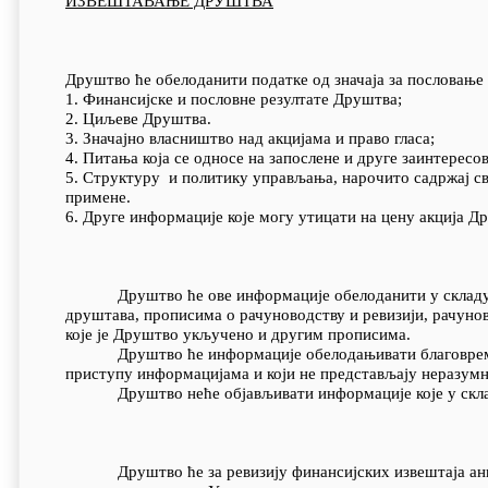
ИЗВЕШТАВАЊЕ ДРУШТВА
Друштво ће обелоданити податке од значаја за пословање и
1. Финансијске и пословне резултате Друштва;
2. Циљеве Друштва.
3. Значајно власништво над акцијама и право гласа;
4. Питања која се односе на запослене и друге заинтересо
5. Структуру и политику управљања, нарочито садржај св
примене.
6. Друге информације које могу утицати на цену акција Д
Друштво ће ове информације обелоданити у складу са
друштава, прописима о рачуноводству и ревизији, рачуно
које је Друштво укључено и другим прописима.
Друштво ће информације обелодањивати благовремено 
приступу информацијама и који не представљају неразум
Друштво неће објављивати информације које у складу 
Друштво ће за ревизију финансијских извештаја ангаж