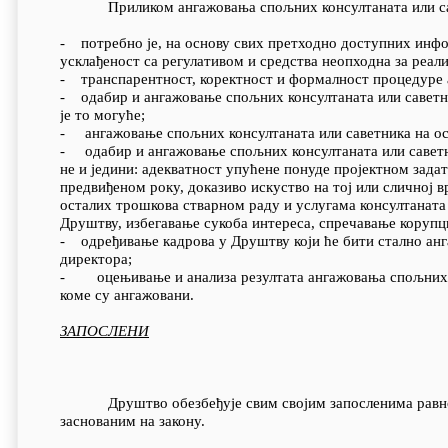
Приликом ангажовања спољних консултаната или саве
- потребно је, на основу свих претходно доступних инфо
усклађеност са регулативом и средства неопходна за реали
- транспарентност, коректност и формалност процедуре
- одабир и ангажовање спољних консултаната или саветни
је то могуће;
- ангажовање спољних консултаната или саветника на ос
- одабир и ангажовање спољних консултаната или саветни
не и једини: адекватност упућене понуде пројектном зада
предвиђеном року, доказиво искуство на тој или сличној 
осталих трошкова стварном раду и услугама консултаната
Друштву, избегавање сукоба интереса, спречавање корупц
- одређивање кадрова у Друштву који ће бити стално анг
директора;
- оцењивање и анализа резултата ангажовања спољних ко
коме су ангажовани.
ЗАПОСЛЕНИ
Друштво обезбеђује свим својим запосленима равнопр
заснованим на закону.