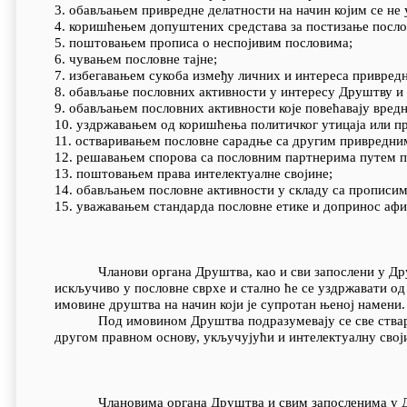
3. обављањем привредне делатности на начин којим се не
4. коришћењем допуштених средстава за постизање посло
5. поштовањем прописа о неспојивим пословима;
6. чувањем пословне тајне;
7. избегавањем сукоба између личних и интереса привредн
8. обављање пословних активности у интересу Друштву и
9. обављањем пословних активности које повећавају вред
10. уздржавањем од коришћења политичког утицаја или п
11. остваривањем пословне сарадње са другим привредни
12. решавањем спорова са пословним партнерима путем пр
13. поштовањем права интелектуалне својине;
14. обављањем пословне активности у складу са прописим
15. уважавањем стандарда пословне етике и допринос аф
Чланови органа Друштва, као и сви запослени у Друш
искључиво у пословне сврхе и стално ће се уздржавати о
имовине друштва на начин који је супротан њеној намени.
Под имовином Друштва подразумевају се све ствари и
другом правном основу, укључујући и интелектуалну своји
Члановима органа Друштва и свим запосленима у Друш