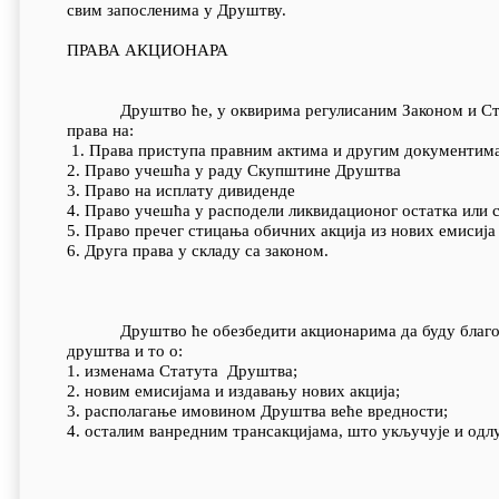
свим запосленима у Друштву.
ПРАВА АКЦИОНАРА
Друштво ће, у оквирима регулисаним Законом и Статут
права на:
1. Права приступа правним актима и другим документим
2. Право учешћа у раду Скупштине Друштва
3. Право на исплату дивиденде
4. Право учешћа у расподели ликвидационог остатка или ст
5. Право пречег стицања обичних акција из нових емисија
6. Друга права у складу са законом.
Друштво ће обезбедити акционарима да буду благовре
друштва и то о:
1. изменама Статута Друштва;
2. новим емисијама и издавању нових акција;
3. располагање имовином Друштва веће вредности;
4. осталим ванредним трансакцијама, што укључује и од