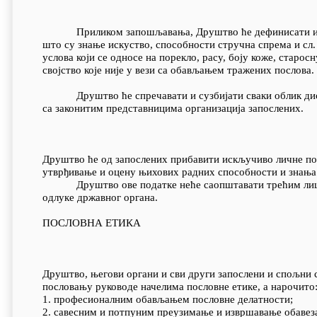
Приликом запошљавања, Друштво ће дефинисати искљу
што су знање искуство, способности стручна спрема и с
услова који се односе на порекло, расу, боју коже, старо
својство које није у вези са обављањем тражених послова.
Друштво ће спречавати и сузбијати сваки облик дискри
са законитим представницима организација запослених.
Друштво ће од запослених прибавити искључиво личне под
утврђивање и оцену њихових радних способности и знања
Друштво ове податке неће саопштавати трећим лицима,
одлуке државног органа.
ПОСЛОВНА ЕТИКА
Друштво, његови органи и сви други запослени и спољни с
пословању руководе начелима пословне етике, а нарочито
1. професионалним обављањем пословне делатности;
2. савесним и потпуним преузимање и извршавање обавез