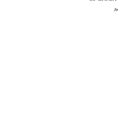
Бусигин Алек
Ди