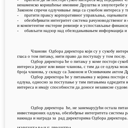
ненаменско коришћење имовине Друштва и злоупотребе у т
Законом спречи одлучивање лица са сукобом интереса у т
- пратити праксу корпоративног управљања, оцењивати 
- обезбеђивати интегритет система рачуноводственог и 
и компетентне екстерне ревизије и успостављање финансиј
- обављати надзор над обелодањивањем информација и
Чланови Одбора директора који су у сукобу интереса
гласа о том питању, нити право да поступају у том послу.
Одбор директора ће о питању у коме постоји сукоб инт
интереса једног или више чланова, с тим да се одлука мо
броја чланова, у складу са Законом и Оснивачким актом 
Одбор директора ће у питањима у којима постоји сукоб
одлука, односно за поступање у тим питањима одредити н
интереса и имају способности да доносе независне судове
Одбор директора ће, не занемарујући остала питања,
инвестиционих одлука, обезбеђење интегритета система 
накнада и награда за рад директорима Одбора директора.