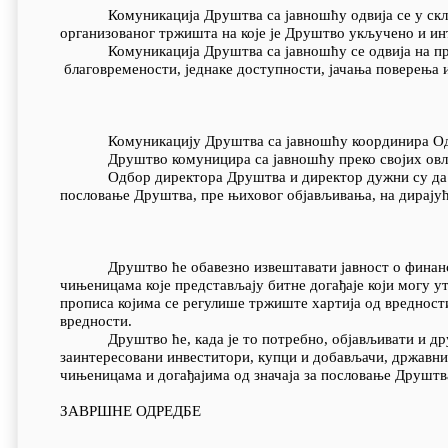
Комуникација Друштва са јавношћу одвија се у складу 
организованог тржишта на које је Друштво укључено и и
Комуникација Друштва са јавношћу се одвија на прин
благовремености, једнаке доступности, јачања поверења
Комуникацију Друштва са јавношћу координира Одб
Друштво комуницира са јавношћу преко својих овлашћ
Одбор директора Друштва и директор дужни су да прове
пословање Друштва, пре њиховог објављивања, на дирајући
Друштво ће обавезно извештавати јавност о финансијс
чињеницама које представљају битне догађаје који могу 
прописа којима се регулише тржиште хартија од вредности
вредности.
Друштво ће, када је то потребно, објављивати и друге
заинтересовани инвеститори, купци и добављачи, државни 
чињеницама и догађајима од значаја за пословање Друштв
ЗАВРШНЕ ОДРЕДБЕ