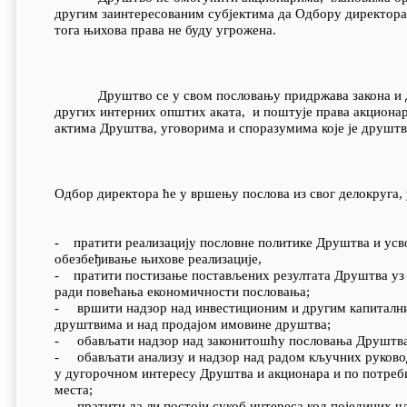
другим заинтересованим субјектима да Одбору директора с
тога њихова права не буду угрожена.
Друштво се у свом пословању придржава закона и друг
других интерних општих аката, и поштује права акционар
актима Друштва, уговорима и споразумима које је друштв
Одбор директора ће у вршењу послова из свог делокруга, 
- пратити реализацију пословне политике Друштва и усв
обезбеђивање њихове реализације,
- пратити постизање постављених резултата Друштва уз
ради повећања економичности пословања;
- вршити надзор над инвестиционим и другим капитални
друштвима и над продајом имовине друштва;
- обављати надзор над законитошћу пословања Друштва
- обављати анализу и надзор над радом кључних руковод
у дугорочном интересу Друштва и акционара и по потреби
места;
- пратити да ли постоји сукоб интереса код појединих ч