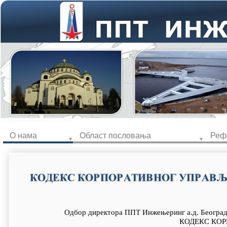
О нама
Област пословања
Реф
Одбор директора ППТ Инжењеринг а.д. Београд 
КОДЕКС КО